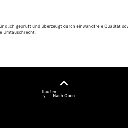
vereinbaren
Servicetermin
vereinbaren
Tel: +49
800 603
ndlich geprüft und überzeugt durch einwandfreie Qualität sow
2222
ige Umtauschrecht.
Kaufen