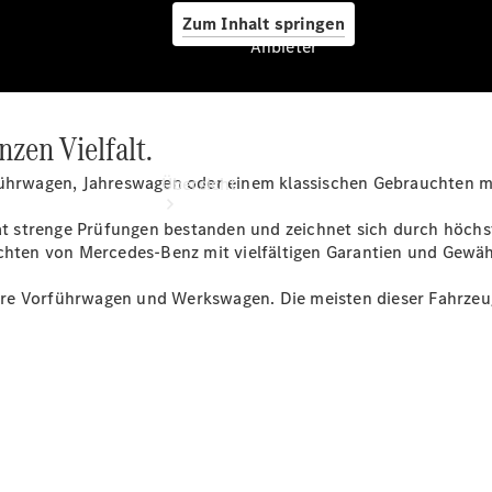
Zum Inhalt springen
Anbieter
zen Vielfalt.
Anbieter
führwagen, Jahreswagen oder einem klassischen Gebrauchten mit
Übersicht
 strenge Prüfungen bestanden und zeichnet sich durch höchste
uchten von Mercedes-Benz mit vielfältigen Garantien und Gewäh
ere Vorführwagen und Werkswagen. Die meisten dieser Fahrze
Startseite
Ansprechpartner
finden
Probefahrt
vereinbaren
Beratung