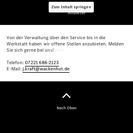
Zum Inhalt springen
Anbieter
Von der Verwaltung über den Service bis in die
Anbieter
Werkstatt haben wir offene Stellen anzubieten. Melden
Übersicht
Sie sich gerne bei uns!
Telefon:
07221 686-2123
E-Mail:
j.kraft@wackenhut.de
Startseite
Ansprechpartner
finden
Probefahrt
vereinbaren
Beratung